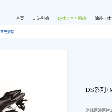
首页
走进科德
ky体育官方网站
涂装一体
高光罩光清漆
DS系列+
常规两涂两烤