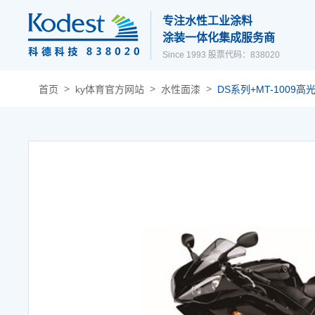
专注水性工业涂料
涂装一体化集成服务商
Since 1993 股票代码：838020
首页
ky体育官方网站
水性面漆
DS系列+MT-1009