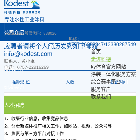
专注水性工业涂料
涂装一体化集成服务商
公司介绍
Since 1993 股票代码：838020
热线：
0757-26382347/13380287549
应聘者请将个人简历发到如下邮箱
企业文化
首页
info@kodest.com
走进科德
联系人：黄小姐
ky体育官方网站
电话：0757-22916269
发展历程
涂装一体化服务方案
综合赛事平台
招聘职位
人数
截止时间
研发实力
服务客户
联系我们
1
市场专员
人才招聘
首页
1、收集行业信息，收集竞品信息
走进科德
2、负责新媒体推广相关工作，如网站，视频，公众号等
人才招聘
3、负责与第三方平台对接工作