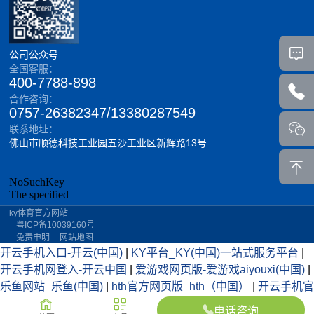
公司公众号
全国客服：
400-7788-898
合作咨询：
0757-26382347/13380287549
联系地址：
佛山市顺德科技工业园五沙工业区新辉路13号
ky体育官方网站
粤ICP备10039160号
免责申明
网站地图
开云手机入口-开云(中国)
|
KY平台_KY(中国)一站式服务平台
|
开云手机网登入-开云中国
|
爱游戏网页版-爱游戏aiyouxi(中国)
|
乐鱼网站_乐鱼(中国)
|
hth官方网页版_hth（中国）
|
开云手机官
方版在线入口-开云(中国)
|
新利luck18（中国）体育-官方网站
|
电话咨询