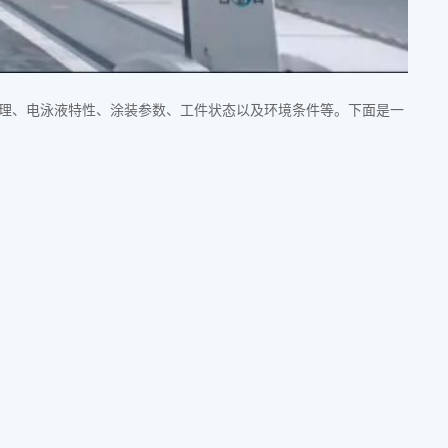
理、电泳液特性、涂装参数、工件状态以及环境条件等。下面是一