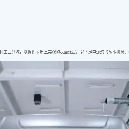
种工业领域，以提供耐用且美观的表面涂层。以下是电泳漆的基本概念、