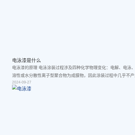
电泳漆是什么
电泳漆的原理 电泳涂装过程涉及四种化学物理变化：电解、电泳
溶性或水分散性离子型聚合物为成膜物，因此涂装过程中几乎不产
2024-09-27