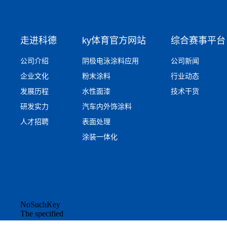
走进科德
ky体育官方网站
综合赛事平台
公司介绍
阴极电泳涂料应用
公司新闻
企业文化
粉末涂料
行业动态
发展历程
水性面漆
技术干货
研发实力
汽车内外饰涂料
人才招聘
表面处理
涂装一体化