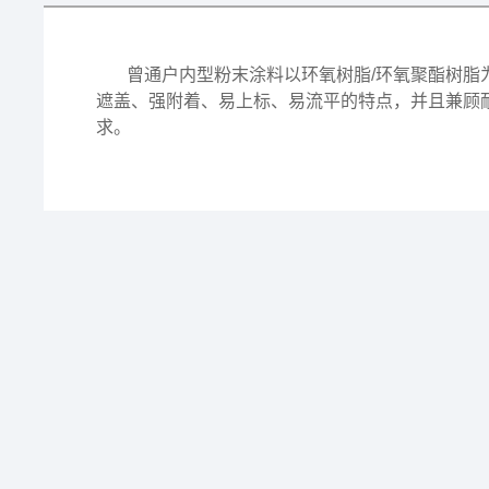
曾通户内型粉末涂料以环氧树脂/环氧聚酯树脂
遮盖、强附着、易上标、易流平的特点，并且兼顾
求。