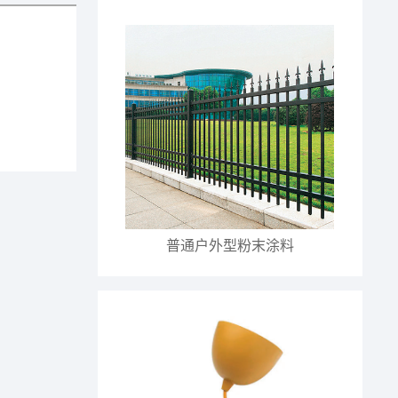
普通户外型粉末涂料