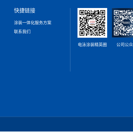
快捷链接
涂装一体化服务方案
联系我们
电泳涂装精英圈
公司公众