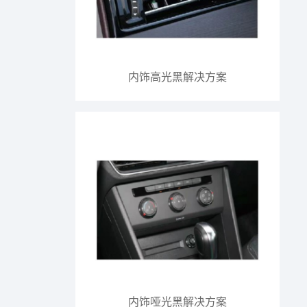
内饰高光黑解决方案
内饰哑光黑解决方案