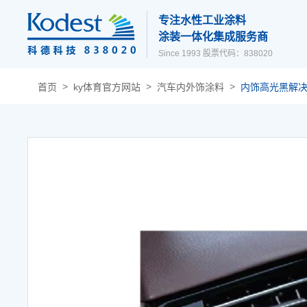
专注水性工业涂料
涂装一体化集成服务商
Since 1993 股票代码：838020
首页
ky体育官方网站
汽车内外饰涂料
内饰高光黑解