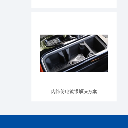
内饰仿电镀银解决方案