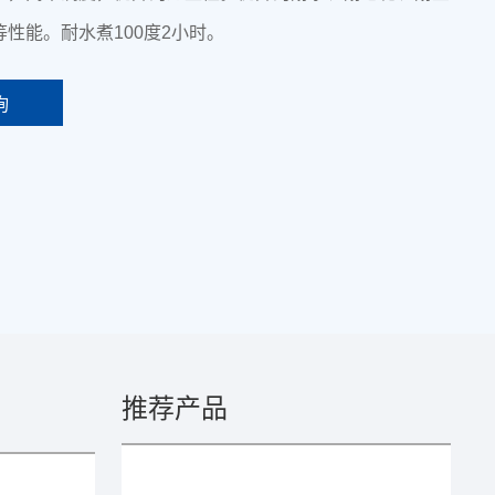
性能。耐水煮100度2小时。
询
推荐产品