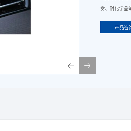
雾、耐化学品等
产品咨