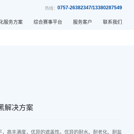
0757-26382347/13380287549
热线：
化服务方案
综合赛事平台
服务客户
联系我们
黑解决方案
平，高丰满度，优异的遮盖性。优异的耐水、耐老化、耐盐