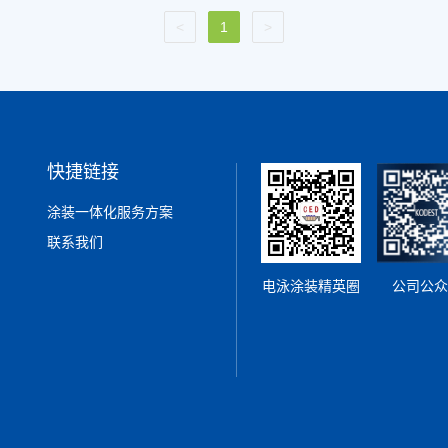
1
快捷链接
涂装一体化服务方案
联系我们
电泳涂装精英圈
公司公众