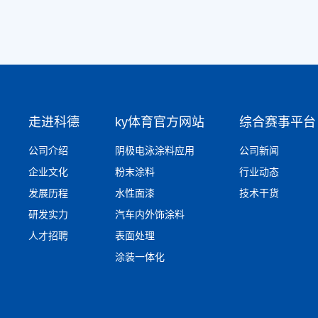
走进科德
ky体育官方网站
综合赛事平台
公司介绍
阴极电泳涂料应用
公司新闻
企业文化
粉末涂料
行业动态
发展历程
水性面漆
技术干货
研发实力
汽车内外饰涂料
人才招聘
表面处理
涂装一体化