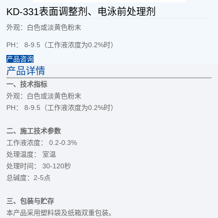
KD-331表面调整剂、电泳前处理剂
外观：白色或淡黄色粉末
PH： 8-9.5（工作液浓度为0.2%时）
产品咨询
产品详情
一、技术指标
外观：白色或淡黄色粉末
PH： 8-9.5（工作液浓度为0.2%时）
二、施工技术参数
工作液浓度： 0.2-0.3%
处理温度： 室温
处理时间： 30-120秒
总碱度：2-5点
三、包装与贮存
本产品采用塑料袋及纸箱双重包装。