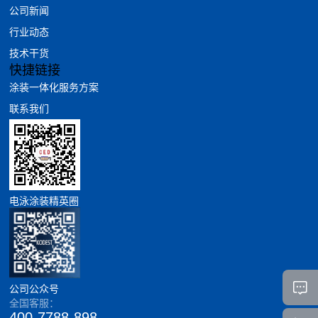
公司新闻
行业动态
技术干货
快捷链接
涂装一体化服务方案
联系我们
电泳涂装精英圈
公司公众号
全国客服：
400-7788-898