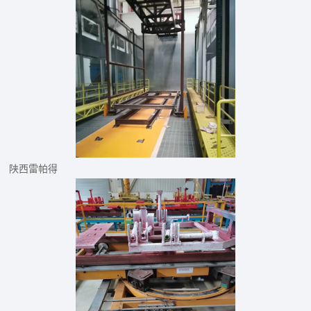
陕西雷帕得