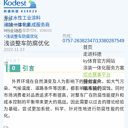
专注水性工业涂料
首页
涂装一体化集成服务商
综合赛事平台
行业动态
Since 1993 股票代码：838020
热线：
浅谈整车防腐优化
0757-26382347/13380287549
浅谈整车防腐优化
首页
2022-11-23
走进科德
ky体育官方网站
PART
0
引言
涂装一体化服务方案
综合赛事平台
外界环境在自然演变及人为影响下的持续变化，如大气污
服务客户
染、气候温度、道路条件等因素，都影响着车辆的腐蚀。同时
联系我们
市场消费者对品质追求不断提高，对整车厂在防腐性能提升和
成本控制的平衡带来更大的挑战。因此需要以过去的理论经验
为基础，尝试更加系统、科学、针对性地进行防腐性能的优
化。