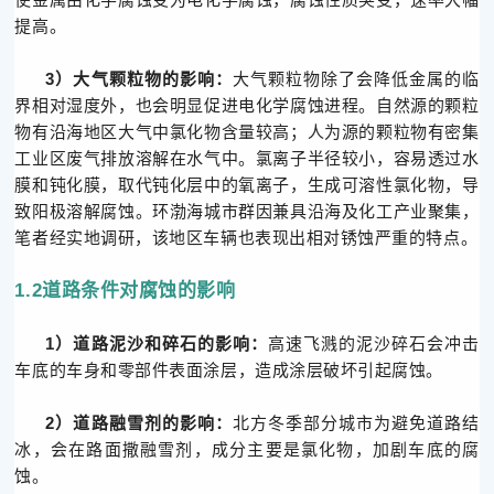
提高。
3）大气颗粒物的影响：
大气颗粒物除了会降低金属的临
界相对湿度外，也会明显促进电化学腐蚀进程。自然源的颗粒
物有沿海地区大气中氯化物含量较高；人为源的颗粒物有密集
工业区废气排放溶解在水气中。氯离子半径较小，容易透过水
膜和钝化膜，取代钝化层中的氧离子，生成可溶性氯化物，导
致阳极溶解腐蚀。环渤海城市群因兼具沿海及化工产业聚集，
笔者经实地调研，该地区车辆也表现出相对锈蚀严重的特点。
1.2道路条件对腐蚀的影响
1）道路泥沙和碎石的影响：
高速飞溅的泥沙碎石会冲击
车底的车身和零部件表面涂层，造成涂层破坏引起腐蚀。
2）道路融雪剂的影响：
北方冬季部分城市为避免道路结
冰，会在路面撒融雪剂，成分主要是氯化物，加剧车底的腐
蚀。