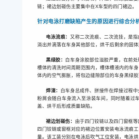
链；裙边划碰伤主要集中在X车型的四门裙边。
针对电泳打磨缺陷产生的原因进行综合分
电泳流痕：
又称二次流痕、二次流挂，是指
淌出并滴落在车身其他部位，烘干后剩余的固体
黑绿胶：
白车身涂胶部位溢胶严重，在前处
槽体的清洗时间周期范围内，槽体槽液内的车身
体内的空气膨胀，将包边缝隙部位的车身黑绿胶
焊渣：
白车身总成件、拼接件在焊接过程中
粉屑会随白车身流入至涂装车间，同时随着过
盖、烘干后形成质量缺陷。
裙边划碰伤：
由于四门铰链以及四门窗框等
四门铰链或窗框对应的裙边位置安装电泳流痕工
量。该工装分别在电泳后吹气工位安装，电泳烘