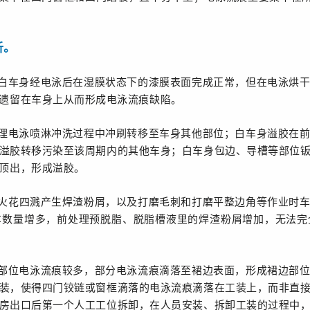
析。
白车身经电泳后在湿膜状态下的漆膜表面完成正常，但在电泳烘
遗留在车身上从而形成电泳流痕缺陷。
理电泳喷淋冲洗过程中冲刷转移至车身其他部位；白车身溢胶在
溢胶转移污染至该周期内的其他车身；白车身包边、导槽等部位
顶出，形成溢胶。
火花四溅产生焊渣粉屑，以及打磨毛刺和打磨平整边角等作业时
车数量增多，前处理预脱脂、脱脂槽液里的焊渣粉屑增加，无法完
部位电泳流痕较多，部分电泳流痕滴落至裙边表面，形成裙边部
装，使得四门铰链或窗框滴落的电泳流痕滴落在工装上，而非直
房出口后第一个人工工位拆卸，在人员安装、拆卸工装的过程中