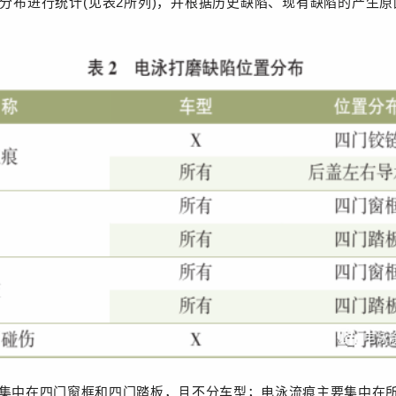
分布进行统计(见表2所列)，并根据历史缺陷、现有缺陷的产生
集中在四门窗框和四门踏板，且不分车型；电泳流痕主要集中在