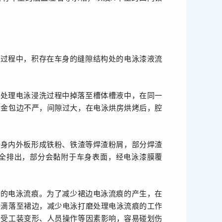
干过程中，积存在车身的缝隙结构处的电泳漆液流
前处理电泳浸洗过程中掉落至槽体槽液中，在同一
钣金包边不严，间隙过大，在电泳烘房烘烤后，腔
车身内外板形成铁粉、铁渣等焊渣粉屑，部分焊渣
全排出，部分会黏附于车身表面，经电泳漆膜覆
位的电泳流痕。为了减少裙边电泳流痕的产生，在
接滴落至裙边，减少电泳打磨处理电泳流痕的工作
，受工装变形、人员操作等因素影响，容易碰划伤