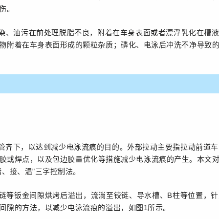
伤。
染、油污在前处理脱脂不良，附着在车身表面或者漂浮乳化在槽
物附着在车身表面形成的颗粒杂质；磷化、电泳后冲洗不净导致
管齐下，以达到减少电泳流痕的目的。外部拉动主要指拉动前道车
胶或焊点，以及包边胶量优化等措施减少电泳流痕的产生。本文
堵、接、温”三字控制法。
链等钣金间隙烘烤后溢出，流淌至铰链、导水槽、B柱等位置，
间隙的方法，以减少电泳流痕的溢出，如图1所示。