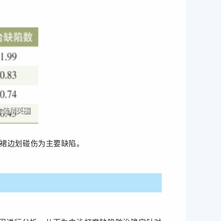
渣、裙边划碰伤为主要缺陷。