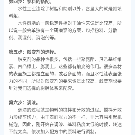
第四步：浆料的搭配。
水性工业漆除了树脂和助剂以外，含量大的就是颜填
料浆。
水性树脂的一般稳定性相对于油性来说是比较差，所
以说一般会单独有一个研磨浆的方案，包括粉料、分散
剂、润湿剂、消泡剂等。
第五步：触变剂的选择。
触变剂的品种也很多，包括一些聚氨酯、羟乙基纤维
素、凹凸棒土、膨润土，这些都有触变的作用。很多基材
的表面施工都是立面的，或者多面的，而且水性漆表面张
力的不同，所以对触变剂的要求也是比较高。触变剂也要
针对我们选择的树脂体系来配套。
第六步：调漆。
调漆的过程就是物料的搅拌和分散的过程。搅拌分散
力形成剪切力，由于表面张力的不一样，非常容易引起机
械泡，因此，刚开始在调漆、基料粘度太低的时候，转速
不能太高，依次加入配方中的原料进行调制。