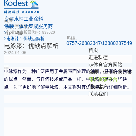
专注水性工业涂料
首页
涂装一体化集成服务商
综合赛事平台
行业动态
Since 1993 股票代码：838020
热线：
电泳漆：优缺点解析
0757-26382347/13380287549
电泳漆：优缺点解析
首页
2024-01-06
走进科德
ky体育官方网站
电泳漆作为一种广泛应用于金属表面处理的涂料，具有许多独特
涂装一体化服务方案
的优点。然而，与任何技术或产品一样，电泳漆也存在一些缺
综合赛事平台
服务客户
点。为了更好地了解电泳漆，本文将对其优缺点进行详细解析。
联系我们