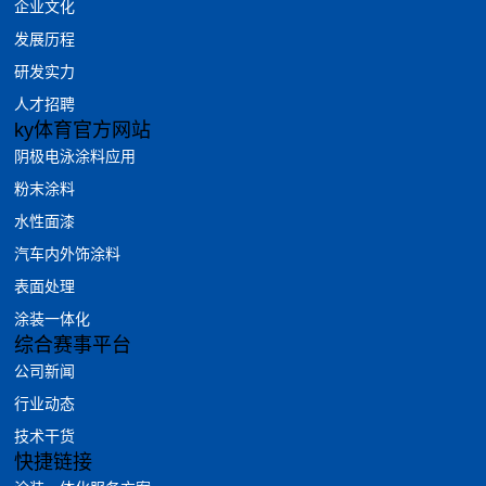
企业文化
发展历程
研发实力
人才招聘
ky体育官方网站
阴极电泳涂料应用
粉末涂料
水性面漆
汽车内外饰涂料
表面处理
涂装一体化
综合赛事平台
公司新闻
行业动态
技术干货
快捷链接