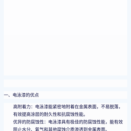
一、电泳漆的优点
高附着力：电泳漆能紧密地附着在金属表面，不易脱落，
有效提高涂层的耐久性和抗腐蚀性能。
优异的防腐蚀性：电泳漆具有极佳的防腐蚀性能，能有效
阻止水分、氧气和其他腐蚀介质渗透到金属表面。