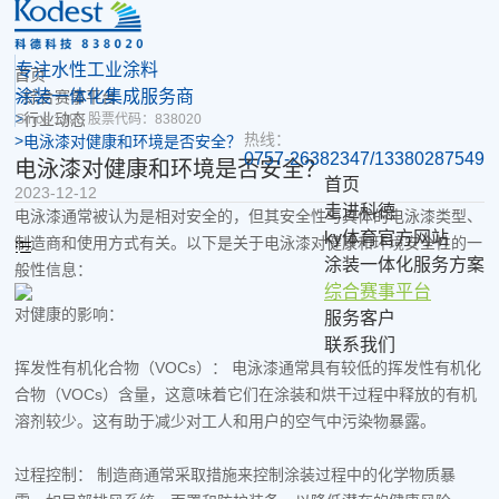
专注水性工业涂料
首页
涂装一体化集成服务商
综合赛事平台
行业动态
Since 1993 股票代码：838020
热线：
电泳漆对健康和环境是否安全？
0757-26382347/13380287549
电泳漆对健康和环境是否安全？
首页
2023-12-12
走进科德
电泳漆通常被认为是相对安全的，但其安全性与具体的电泳漆类型、
ky体育官方网站
制造商和使用方式有关。以下是关于电泳漆对健康和环境安全性的一
涂装一体化服务方案
般性信息：
综合赛事平台
对健康的影响：
服务客户
联系我们
挥发性有机化合物（VOCs）： 电泳漆通常具有较低的挥发性有机化
合物（VOCs）含量，这意味着它们在涂装和烘干过程中释放的有机
溶剂较少。这有助于减少对工人和用户的空气中污染物暴露。
过程控制： 制造商通常采取措施来控制涂装过程中的化学物质暴