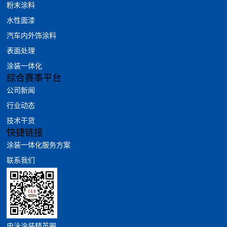
粉末涂料
水性面漆
汽车内外饰涂料
表面处理
涂装一体化
综合赛事平台
公司新闻
行业动态
技术干货
快捷链接
涂装一体化服务方案
联系我们
电泳涂装精英圈