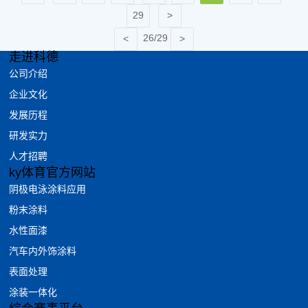
委今日联合印发《关于巩固回升向好趋势加力振作工业经济的通
29
知》，从多措并举夯实工业经济回稳基础、分业施策强化重点产业稳
26/29
定发展、分区施策促进各地区工业经济协同发展、...
走进科德
公司介绍
企业文化
发展历程
研发实力
人才招聘
ky体育官方网站
阴极电泳涂料应用
粉末涂料
水性面漆
汽车内外饰涂料
表面处理
涂装一体化