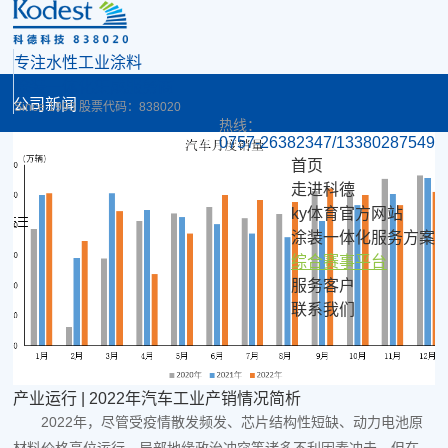
专注水性工业涂料
涂装一体化集成服务商
公司新闻
Since 1993 股票代码：838020
热线：
0757-26382347/13380287549
行业动态
首页
走进科德
ky体育官方网站
技术干货
涂装一体化服务方案
首页
综合赛事平台
综合赛事平台
服务客户
行业动态
联系我们
产业运行 | 2022年汽车工业产销情况简析
2022年，尽管受疫情散发频发、芯片结构性短缺、动力电池原
材料价格高位运行、局部地缘政治冲突等诸多不利因素冲击，但在购