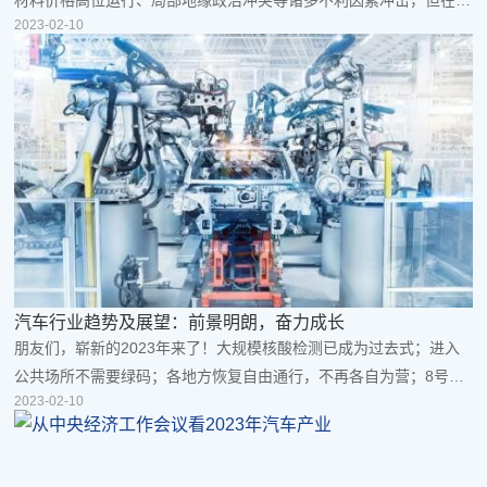
2023-02-10
置税减半等一系列稳增长、促消费政策的有效拉动下，在全行业企业
共同努力下，中国汽车市场在逆境下整体复苏向好，实现正增长，展
现出强大的发展韧性。 2022年12月，汽车产销分别完成238.3万
辆和255.6万辆，产量环比下降0.3%，销量环比增长9.7%，同比分
别下降18.2%和8.4%。 2022年，汽车产销分别完成...
汽车行业趋势及​展望：前景明朗，奋力成长
朋友们，崭新的2023年来了！大规模核酸检测已成为过去式；进入
公共场所不需要绿码；各地方恢复自由通行，不再各自为营；8号开
2023-02-10
始回国不再需要集中隔离，中国正式全面放开！过去的一年，面对着
疫情、材料稀缺、一“芯”难求、成本上升、物流受阻等问题，让中国
汽车产业陷入水深火热的困境之中。而越是困难的地方，越能体现中