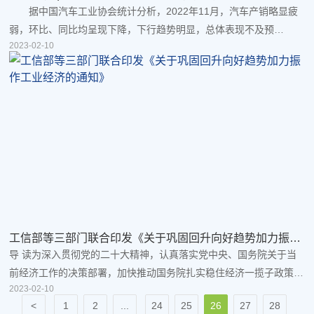
据中国汽车工业协会统计分析，2022年11月，汽车产销略显疲
弱，环比、同比均呈现下降，下行趋势明显，总体表现不及预
2023-02-10
期。 2022年11月，汽车产销分别完成238.6万辆和232.8万辆，
环比分别下降8.2%和7.1%，同比均下降7.9%。 2022年1-11
月，汽车产销分别完成2462.8万辆和2430.2万辆，同比分别增长
6.1%和3.3%，累计增速放缓，较1-10月分别收窄1.8和1.3个百分
点。 2022年11月，乘用车产销分别完成215.1万辆和207.5万
辆，环比...
工信部等三部门联合印发《关于巩固回升向好趋势加力振作
工业经济的通知》
导 读为深入贯彻党的二十大精神，认真落实党中央、国务院关于当
前经济工作的决策部署，加快推动国务院扎实稳住经济一揽子政策和
2023-02-10
接续政策落地见效，巩固工业经济回升向好趋势，更好发挥稳住经济
1
2
...
24
25
26
27
28
大盘“压舱石”作用，工业和信息化部、国家发展改革委、国务院国资