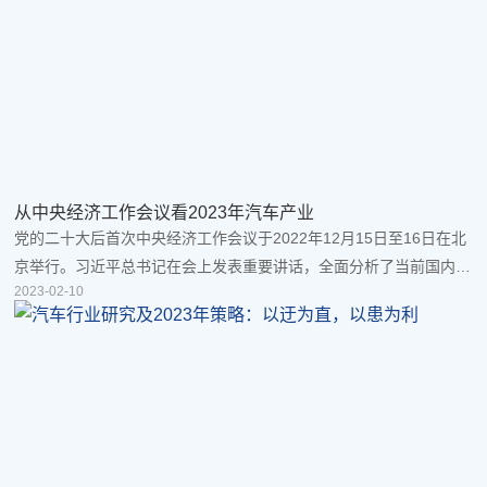
国人不屈不挠的民族韧性。首先，国家制定多套组合拳，为产业提供
政策、方向、保障、协助汽车产业高质量发展。...
从中央经济工作会议看2023年汽车产业
党的二十大后首次中央经济工作会议于2022年12月15日至16日在北
京举行。习近平总书记在会上发表重要讲话，全面分析了当前国内国
2023-02-10
际经济形势，系统部署了2023年经济工作，为做好经济工作指明方
向，为全面建设社会主义现代化国家开好局、起好步定向领航。汽车
产业涉及面广、产业链长、市场规模大，作为国民经济战略性、支柱
性产业，汽车消费对提振内需消费、稳定工业和经济发展具有重要意
义。随着汽车持续地电动化、网联化、智能化发展...