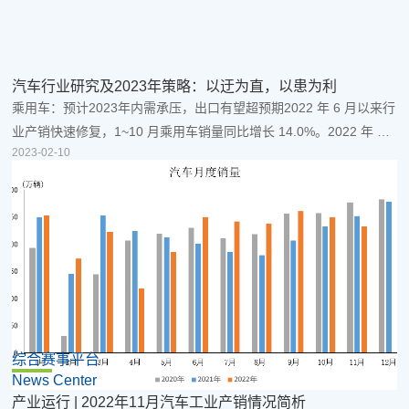
汽车行业研究及2023年策略：以迂为直，以患为利
乘用车：预计2023年内需承压，出口有望超预期2022 年 6 月以来行
业产销快速修复，1~10 月乘用车销量同比增长 14.0%。2022 年 1-
2023-02-10
10 月，我国乘用车行业销量为 1921 万辆，同比+14.0%，其中 4 月
和 5 月受到局部地区疫情影响，是全年的产销低点。6 月以来，在
30 万元/2.0L 以下燃油车购置税减免 5% 的政策刺激下，乘用车行业
产销得以快速修复，6~9 月行业批发销量同比增长均在 30%以上。
10 月乘用车批发销量同比维持正增长（+10.7%...
综合赛事平台
News Center
产业运行 | 2022年11月汽车工业产销情况简析